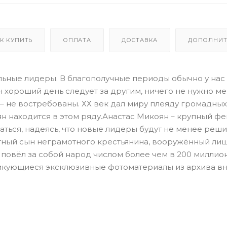
К КУПИТЬ
ОПЛАТА
ДОСТАВКА
ДОПОЛНИТ
ьные лидеры. В благополучные периоды обычно у нас
н хороший день следует за другим, ничего не нужно ме
 не востребованы. ХХ век дал миру плеяду громадных
н находится в этом ряду.Анастас Микоян – крупный фе
ться, надеясь, что новые лидеры будут не менее реши
стный сын неграмотного крестьянина, вооружённый ли
и повёл за собой народ числом более чем в 200 миллио
икующиеся эксклюзивные фотоматериалы из архива вну