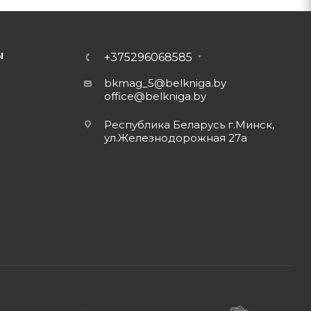
Ы
+375296068585
bkmag_5@belkniga.by
office@belkniga.by
Республика Беларусь г.Минск,
ул.Железнодорожная 27а