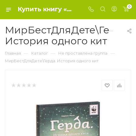
0
Купить книгу «МирБестДляДете\Герда. История одного кит» 2019, Мачо Э. - Не проставлена группа
МирБестДляДете\Герда.
История одного кит
—
—
—
Главная
Каталог
Не проставлена группа
МирБестДляДете\Герда. История одного кит