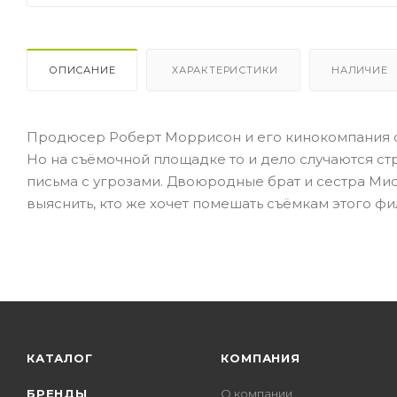
ОПИСАНИЕ
ХАРАКТЕРИСТИКИ
НАЛИЧИЕ
Продюсер Роберт Моррисон и его кинокомпания с
Но на съёмочной площадке то и дело случаются с
письма с угрозами. Двоюродные брат и сестра М
выяснить, кто же хочет помешать съёмкам этого фил
КАТАЛОГ
КОМПАНИЯ
БРЕНДЫ
О компании