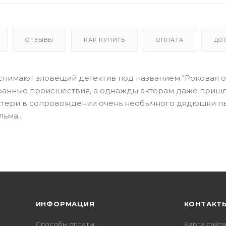
ОТЗЫВЫ
КАК КУПИТЬ
ОПЛАТА
ДО
нимают зловещий детектив под названием "Роковая о
транные происшествия, а однажды актёрам даже приш
истери в сопровождении очень необычного дядюшки п
ьма...
ИНФОРМАЦИЯ
КОНТАКТ
Способы оплаты
Карта сайта