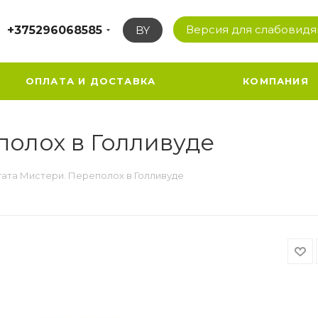
Версия для слабовид
+375296068585
BY
ОПЛАТА И ДОСТАВКА
КОМПАНИЯ
полох в Голливуде
гата Мистери. Переполох в Голливуде