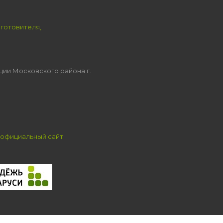
зготовителя,
ции Московского района г.
официальный сайт