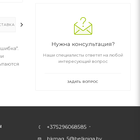
СТАВКА
ДОПОЛНИТЕЛЬНО
Нужна консультация?
шибка".
Наши специалисты ответят на любой
ли
интересующий вопрос
ытаются
ЗАДАТЬ ВОПРОС
Ы
+375296068585
bkmag_5@belkniga.by