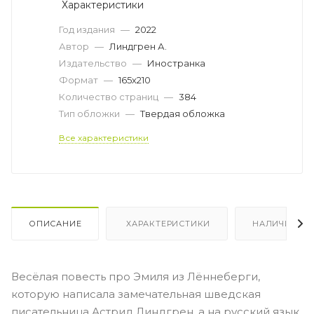
Характеристики
Год издания
—
2022
Автор
—
Линдгрен А.
Издательство
—
Иностранка
Формат
—
165х210
Количество страниц
—
384
Тип обложки
—
Твердая обложка
Все характеристики
ОПИСАНИЕ
ХАРАКТЕРИСТИКИ
НАЛИЧИЕ
Весёлая повесть про Эмиля из Лённеберги,
которую написала замечательная шведская
писательница Астрид Линдгрен, а на русский язык