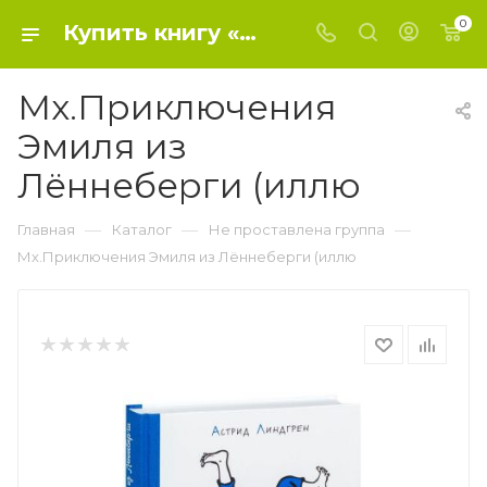
0
Купить книгу «Мх.Приключения Эмиля из Лённеберги (иллю» 2022, Линдгрен А. - Не проставлена группа
Мх.Приключения
Эмиля из
Лённеберги (иллю
—
—
—
Главная
Каталог
Не проставлена группа
Мх.Приключения Эмиля из Лённеберги (иллю