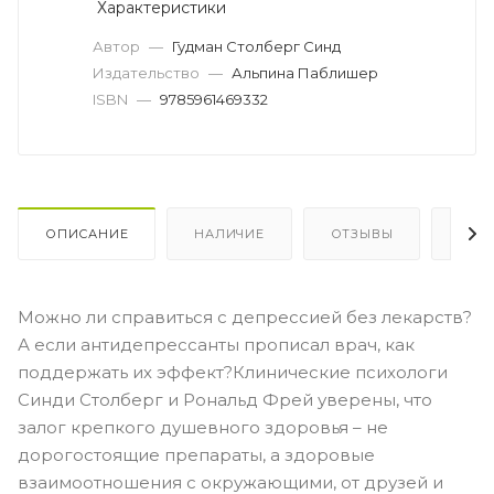
Характеристики
Автор
—
Гудман Столберг Синд
Издательство
—
Альпина Паблишер
ISBN
—
9785961469332
ОПИСАНИЕ
НАЛИЧИЕ
ОТЗЫВЫ
КАК
Можно ли справиться с депрессией без лекарств?
А если антидепрессанты прописал врач, как
поддержать их эффект?Клинические психологи
Синди Столберг и Рональд Фрей уверены, что
залог крепкого душевного здоровья – не
дорогостоящие препараты, а здоровые
взаимоотношения с окружающими, от друзей и