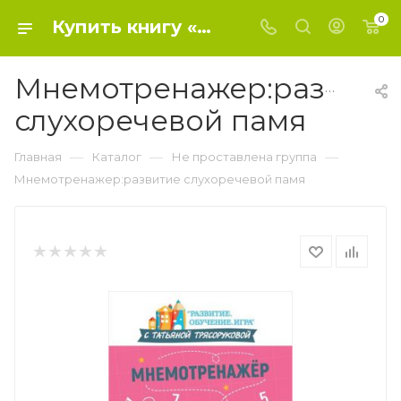
0
Купить книгу «Мнемотренажер:развитие слухоречевой памя» 2021, Трясорукова Татьяна Петро - Не проставлена группа
Мнемотренажер:развити
слухоречевой памя
—
—
—
Главная
Каталог
Не проставлена группа
Мнемотренажер:развитие слухоречевой памя