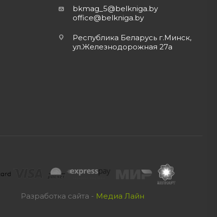
bkmag_5@belkniga.by
office@belkniga.by
Республика Беларусь г.Минск,
ул.Железнодорожная 27а
Разработка сайта -
Медиа Лайн