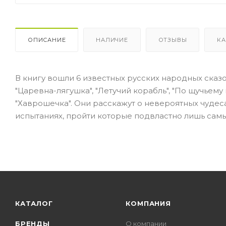
ОПИСАНИЕ
НАЛИЧИЕ
ОТЗЫВЫ
КА
В книгу вошли 6 известных русских народных сказок
"Царевна-лягушка", "Летучий корабль", "По щучьему
"Хаврошечка". Они расскажут о невероятных чудеса
испытаниях, пройти которые подвластно лишь сам
КАТАЛОГ
КОМПАНИЯ
БРЕНДЫ
О компании