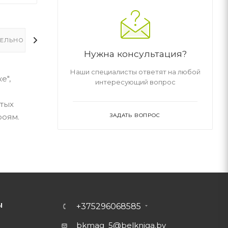
ЕЛЬНО
Нужна консультация?
Наши специалисты ответят на любой
е",
интересующий вопрос
стых
ЗАДАТЬ ВОПРОС
роям.
Ы
+375296068585
bkmag_5@belkniga.by