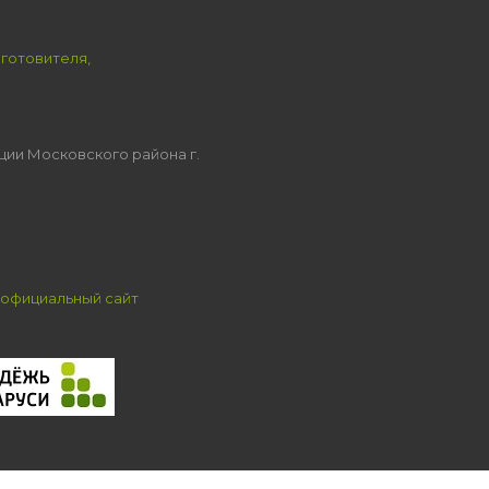
зготовителя,
ции Московского района г.
официальный сайт