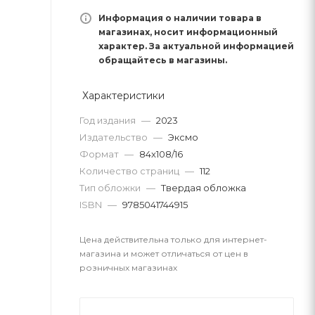
Информация о наличии товара в
магазинах, носит информационный
характер. За актуальной информацией
обращайтесь в магазины.
Характеристики
Год издания
—
2023
Издательство
—
Эксмо
Формат
—
84x108/16
Количество страниц
—
112
Тип обложки
—
Твердая обложка
ISBN
—
9785041744915
Цена действительна только для интернет-
магазина и может отличаться от цен в
розничных магазинах