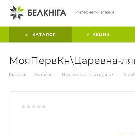
Интернет-магазин
КАТАЛОГ
АКЦИИ
МояПервКн\Царевна-ляг
—
—
—
Главная
Каталог
Не проставлена группа
МояП