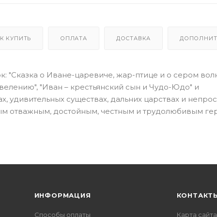
К КУПИТЬ
ОПЛАТА
ДОСТАВКА
ДОПОЛНИТ
: "Сказка о Иване-царевиче, жар-птице и о сером волк
 велению", "Иван – крестьянский сын и Чудо-Юдо" и
х, удивительных существах, дальних царствах и непро
ым отважным, достойным, честным и трудолюбивым ге
ИНФОРМАЦИЯ
КОНТАКТ
Способы оплаты
Карта сайта