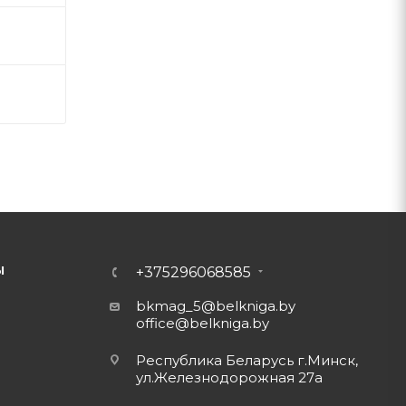
Ы
+375296068585
bkmag_5@belkniga.by
office@belkniga.by
Республика Беларусь г.Минск,
ул.Железнодорожная 27а