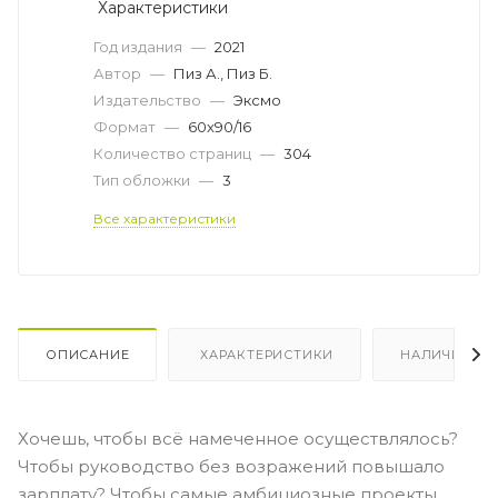
Характеристики
Год издания
—
2021
Автор
—
Пиз А., Пиз Б.
Издательство
—
Эксмо
Формат
—
60x90/16
Количество страниц
—
304
Тип обложки
—
3
Все характеристики
ОПИСАНИЕ
ХАРАКТЕРИСТИКИ
НАЛИЧИЕ
Хочешь, чтобы всё намеченное осуществлялось?
Чтобы руководство без возражений повышало
зарплату? Чтобы самые амбициозные проекты