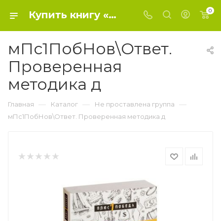
0
Купить книгу «мПс1ПобНов\Ответ. Проверенная методика д» 2021, Пиз А., Пиз Б. - Не проставлена группа
мПс1ПобНов\Ответ.
Проверенная
методика д
—
—
—
Главная
Каталог
Не проставлена группа
мПс1ПобНов\Ответ. Проверенная методика д