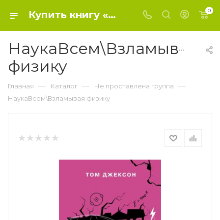
0
Купить книгу «НаукаВсем\Взламывая физику» 2023, Джексон Т. - Не проставлена группа
НаукаВсем\Взламывая
физику
—
—
—
Главная
Каталог
Не проставлена группа
НаукаВсем\Взламывая физику