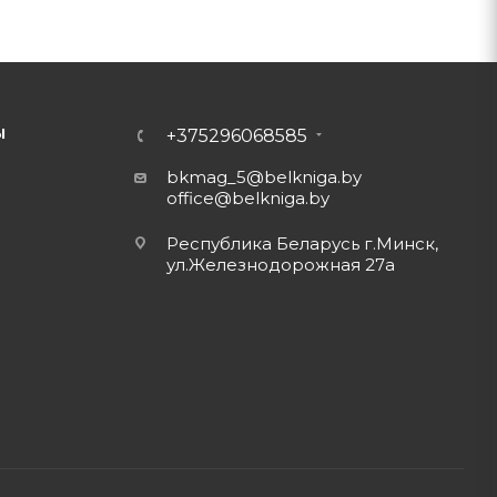
Ы
+375296068585
bkmag_5@belkniga.by
office@belkniga.by
Республика Беларусь г.Минск,
ул.Железнодорожная 27а