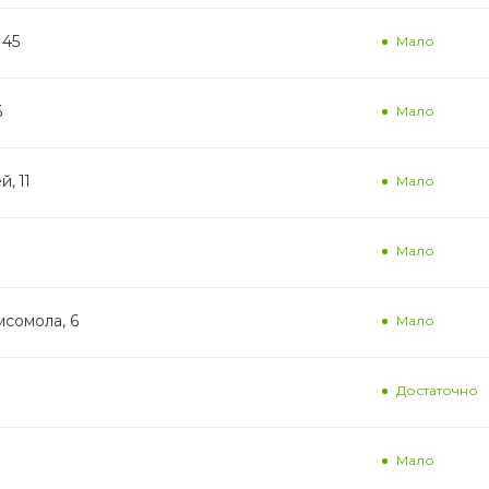
145
Мало
6
Мало
, 11
Мало
Мало
мсомола, 6
Мало
Достаточно
Мало