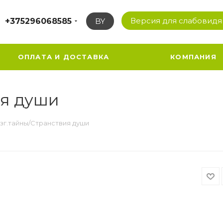
Версия для слабовид
+375296068585
BY
ОПЛАТА И ДОСТАВКА
КОМПАНИЯ
ия души
зг.тайны/Странствия души