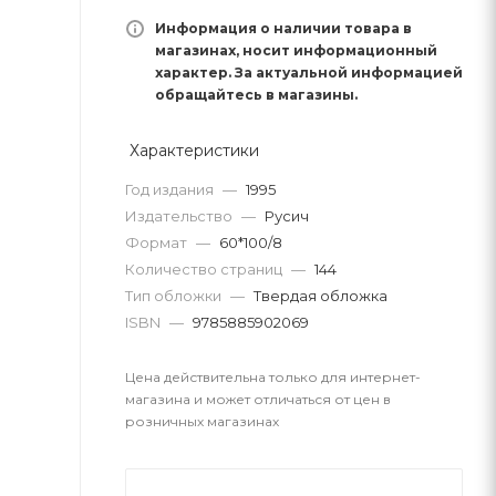
Информация о наличии товара в
магазинах, носит информационный
характер. За актуальной информацией
обращайтесь в магазины.
Характеристики
Год издания
—
1995
Издательство
—
Русич
Формат
—
60*100/8
Количество страниц
—
144
Тип обложки
—
Твердая обложка
ISBN
—
9785885902069
Цена действительна только для интернет-
магазина и может отличаться от цен в
розничных магазинах