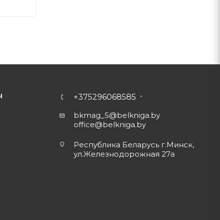
Ы
+375296068585
bkmag_5@belkniga.by
office@belkniga.by
Республика Беларусь г.Минск,
ул.Железнодорожная 27а