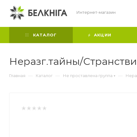
Интернет-магазин
КАТАЛОГ
АКЦИИ
Неразг.тайны/Странств
—
—
—
Главная
Каталог
Не проставлена группа
Нера