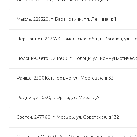
Мысль, 225320, г. Барановичи, пл. Ленина, д.1
Першацвет, 247673, Гомельская обл., г. Рогачев, ул. Л
Полоцк-Светоч, 211400, г. Полоцк, ул. Коммунистическа
Раніца, 230016, г. Гродно, ул. Мостовая, д.33
Родник, 211030, г. Орша, ул. Мира, д.7
Светоч, 247760, г. Мозырь, ул. Советская, д.132
Спадчына-М, 222306, г. Молодечно, ул. Притыцкого, 7