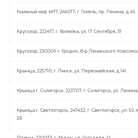
Книжный мир №17, 246017, г. Гомель, пр. Ленина, д.45
Кругозор, 222417, г. Вилейка, ул. 17 Сентября, 31
Кругозор, 230009 г. Гродно, б-р Ленинского Комсомол
Крынiца, 225710, г. Пинск, ул. Первомайская, д.141
Крынiца г. Солигорск, 223707, г. Солигорск, ул. Ленина
Крыніца г. Светлогорск, 247432, г. Светлогорск, ул. 50 
2Б
Лiтарка, 220077, г. Минск, ул. Голодеда, 41