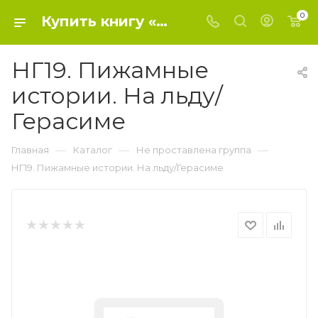
0
Купить книгу «НГ19. Пижамные истории. На льду/Герасиме» 0, - Не проставлена группа
НГ19. Пижамные
истории. На льду/
Герасиме
—
—
—
Главная
Каталог
Не проставлена группа
НГ19. Пижамные истории. На льду/Герасиме