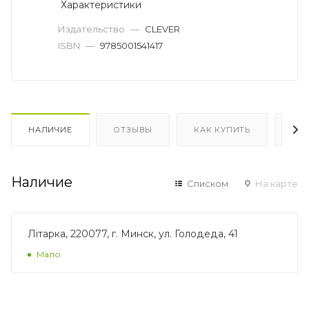
Характеристики
Издательство
—
CLEVER
ISBN
—
9785001541417
НАЛИЧИЕ
ОТЗЫВЫ
КАК КУПИТЬ
ОП
Наличие
Списком
На карте
Лiтарка, 220077, г. Минск, ул. Голодеда, 41
Мало