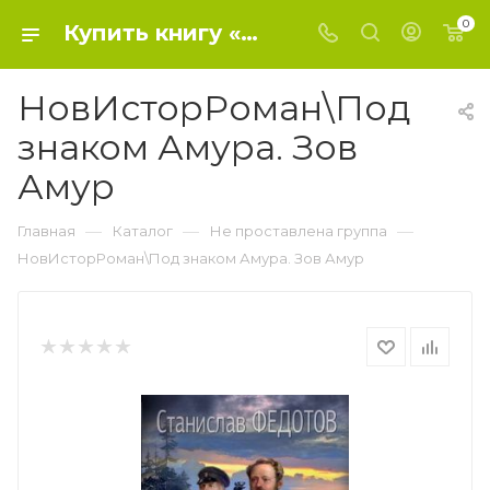
0
Купить книгу «НовИсторРоман\Под знаком Амура. Зов Амур» 2023, Федотов С.П. - Не проставлена группа
НовИсторРоман\Под
знаком Амура. Зов
Амур
—
—
—
Главная
Каталог
Не проставлена группа
НовИсторРоман\Под знаком Амура. Зов Амур