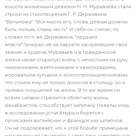
юности жизненным девизом Н. Н. Муравьева стали
строки из стихотворения Г. Р. Державина
"Вельможа": "Вся мысль его, слова, деянья должны
быть: польза, слава, честь". И себя он считал, по
словам того же Державина, "орудьем
власти".Генерал, не на паркете заслуживший свое
звание и ордена, Муравьев и в гражданской
жизни начал открытую войну с нечистыми на руку
чиновниками, взяточниками и казнокрадами,
вороватыми купцами и золотопромышленниками,
что стоило ему не только доносов в столицу, но и
прямых покушений на жизнь. В то же время он
всеми силами стремится облегчить жизнь
декабристов, способствует капитану Невельскому
в исследовании устья Амура и борется с
происками английских и французских шпионов.
Он не подозревает, что к этой борьбе примешана
жгучая личная ненависть к нему двух смертельных