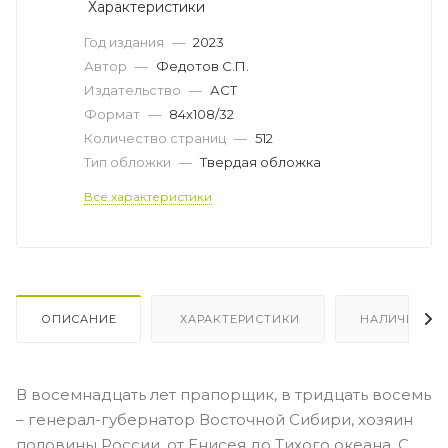
Характеристики
Год издания
—
2023
Автор
—
Федотов С.П.
Издательство
—
АСТ
Формат
—
84x108/32
Количество страниц
—
512
Тип обложки
—
Твердая обложка
Все характеристики
ОПИСАНИЕ
ХАРАКТЕРИСТИКИ
НАЛИЧИЕ
В восемнадцать лет прапорщик, в тридцать восемь
– генерал-губернатор Восточной Сибири, хозяин
половины России, от Енисея до Тихого океана. С