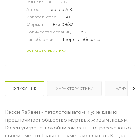
Год издания
—
2021
Автор
—
Тернер А.К.
Издательство
—
АСТ
Формат
—
84x108/32
Количество страниц
—
352
Тип обложки
—
Твердая обложка
Все характеристики
ОПИСАНИЕ
ХАРАКТЕРИСТИКИ
НАЛИЧИЕ
Кэсси Рэйвен - патологоанатом и уже давно
предпочитает общество мертвых живым людям.
Кэсси уверена: покойникам есть, что рассказать о
своей смерти. Главное - уметь их слушать.Когда на