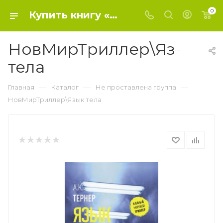
0
Купить книгу «НовМирТриллер\Язык тела» 2021, Тернер А.К. - Не проставлена группа
НовМирТриллер\Язык
тела
—
—
—
Главная
Каталог
Не проставлена группа
НовМирТриллер\Язык тела