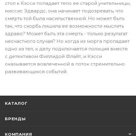
стол к Кэсси попадает тело ее старой учительницы,
миссис Эдвардс, она начинает подозревать, что
смерть той была насильственной. Но может быть
так, что скорбь лишила ее возможности мыслить
здраво? Может быть эта смерть - только результат
несчастного случая? Но когда из морга пропадает
одно из тел, к делу подключается полиция вместе
с детективом Филлидой Флайт, и Кэсси
оказывается вовлеченной в поток стремительно
развивающихся событий.
КАТАЛОГ
БРЕНДЫ
КОМПАНИЯ