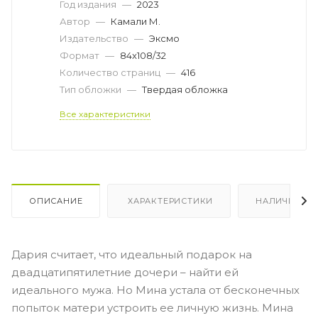
Год издания
—
2023
Автор
—
Камали М.
Издательство
—
Эксмо
Формат
—
84x108/32
Количество страниц
—
416
Тип обложки
—
Твердая обложка
Все характеристики
ОПИСАНИЕ
ХАРАКТЕРИСТИКИ
НАЛИЧИЕ
Дария считает, что идеальный подарок на
двадцатипятилетние дочери – найти ей
идеального мужа. Но Мина устала от бесконечных
попыток матери устроить ее личную жизнь. Мина