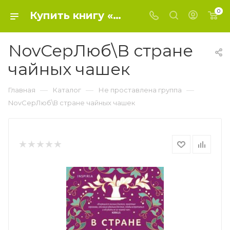
0
Купить книгу «NovСерЛюб\В стране чайных чашек» 2023, Камали М. - Не проставлена группа
NovСерЛюб\В стране
чайных чашек
—
—
—
Главная
Каталог
Не проставлена группа
NovСерЛюб\В стране чайных чашек