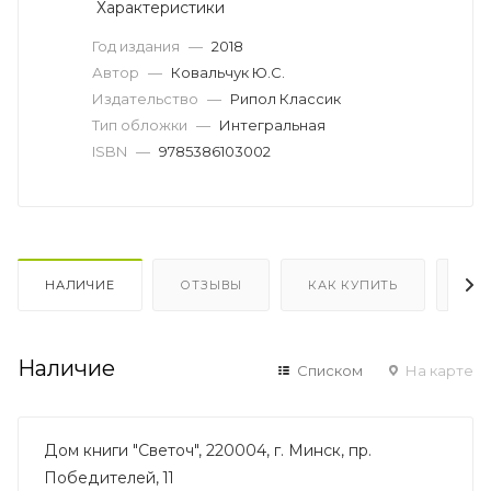
Характеристики
Год издания
—
2018
Автор
—
Ковальчук Ю.С.
Издательство
—
Рипол Классик
Тип обложки
—
Интегральная
ISBN
—
9785386103002
НАЛИЧИЕ
ОТЗЫВЫ
КАК КУПИТЬ
ОП
Наличие
Списком
На карте
Дом книги "Светоч", 220004, г. Минск, пр.
Победителей, 11