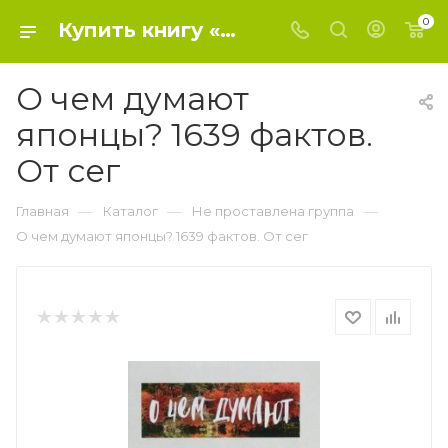
0
Купить книгу «О чем думают японцы? 1639 фактов. От сег» 2018, Ковальчук Ю.С. - Не проставлена группа
О чем думают
японцы? 1639 фактов.
От сег
—
—
—
Главная
Каталог
Не проставлена группа
О чем думают японцы? 1639 фактов. От сег