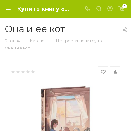
0
Купить книгу «Она и ее кот» 2023, Синкай М., Нагакава Н. - Не проставлена группа
Она и ее кот
—
—
—
Главная
Каталог
Не проставлена группа
Она и ее кот