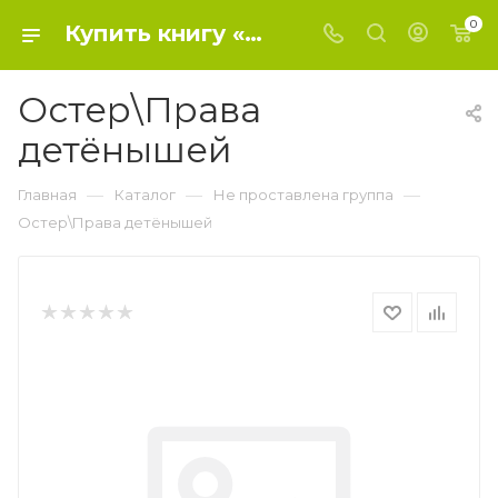
0
Купить книгу «Остер\Права детёнышей» 2013, Остер Г. Б. - Не проставлена группа
Остер\Права
детёнышей
—
—
—
Главная
Каталог
Не проставлена группа
Остер\Права детёнышей