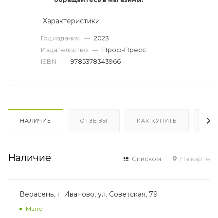
Характеристики
Год издания
—
2023
Издательство
—
Проф-Пресс
ISBN
—
9785378343966
НАЛИЧИЕ
ОТЗЫВЫ
КАК КУПИТЬ
ОП
Наличие
Списком
На карте
Верасень, г. Иваново, ул. Советская, 79
Мало