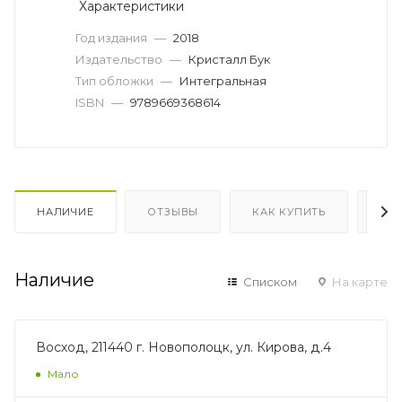
Характеристики
Год издания
—
2018
Издательство
—
Кристалл Бук
Тип обложки
—
Интегральная
ISBN
—
9789669368614
НАЛИЧИЕ
ОТЗЫВЫ
КАК КУПИТЬ
ОП
Наличие
Списком
На карте
Восход, 211440 г. Новополоцк, ул. Кирова, д.4
Мало