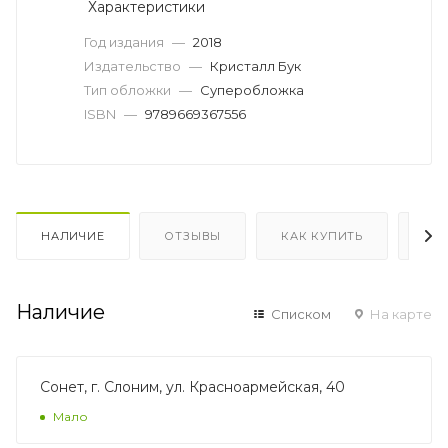
Характеристики
Год издания
—
2018
Издательство
—
Кристалл Бук
Тип обложки
—
Суперобложка
ISBN
—
9789669367556
НАЛИЧИЕ
ОТЗЫВЫ
КАК КУПИТЬ
ОП
Наличие
Списком
На карте
Сонет, г. Слоним, ул. Красноармейская, 40
Мало