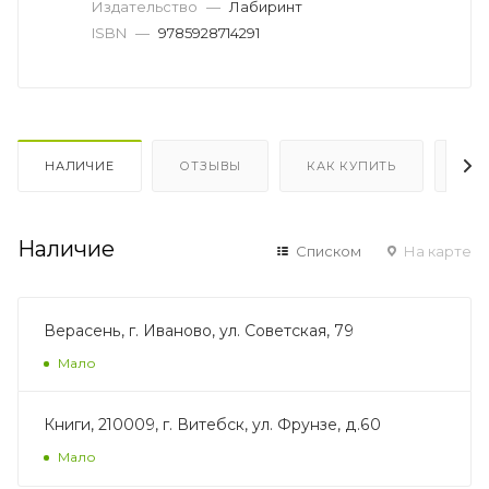
Издательство
—
Лабиринт
ISBN
—
9785928714291
НАЛИЧИЕ
ОТЗЫВЫ
КАК КУПИТЬ
ОП
Наличие
Списком
На карте
Верасень, г. Иваново, ул. Советская, 79
Мало
Книги, 210009, г. Витебск, ул. Фрунзе, д.60
Мало