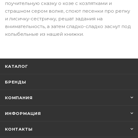
поучительную сказку о козе с козлятками и
страшном сером волке, споют песенки про репку
и лисичку-сестричку, решат задания на
внимательность, а затем сладко-сладко заснут под
колыбельные из нашей книжки.
КАТАЛОГ
БРЕНДЫ
КОМПАНИЯ
ИНФОРМАЦИЯ
КОНТАКТЫ