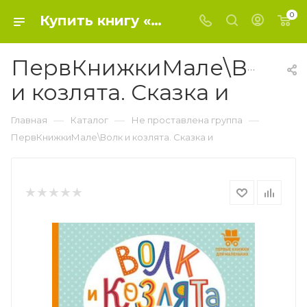
0
Купить книгу «ПервКнижкиМале\Волк и козлята. Сказка и» 2023, Толстой А.Н. - Не проставлена группа
ПервКнижкиМале\Волк
и козлята. Сказка и
—
—
—
Главная
Каталог
Не проставлена группа
ПервКнижкиМале\Волк и козлята. Сказка и