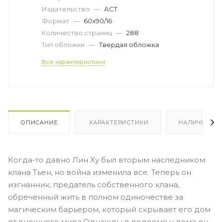
Издательство
—
АСТ
Формат
—
60x90/16
Количество страниц
—
288
Тип обложки
—
Твердая обложка
Все характеристики
ОПИСАНИЕ
ХАРАКТЕРИСТИКИ
НАЛИЧИЕ
Когда-то давно Лин Ху был вторым наследником
клана Тьен, но война изменила все. Теперь он
изгнанник, предатель собственного клана,
обреченный жить в полном одиночестве за
магическим барьером, который скрывает его дом
от внешнего мира.Однажды в водоеме у дома он