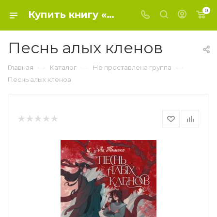
0
Купить книгу «Песнь алых кленов» 2023, Ли Т. - Не проставлена группа
Песнь алых кленов
—
—
—
Главная
Каталог
Не проставлена группа
Песнь алых кленов