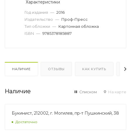
Характеристики
Год издания
—
2016
Издательство
—
Проф-Пресс
Тип обложки
—
Картонная обложка
ISBN
—
9785378185887
НАЛИЧИЕ
ОТЗЫВЫ
КАК КУПИТЬ
ОП
Наличие
Списком
На карте
Букинист, 212002, г. Могилев, пр-т Пушкинский, 38
Достаточно