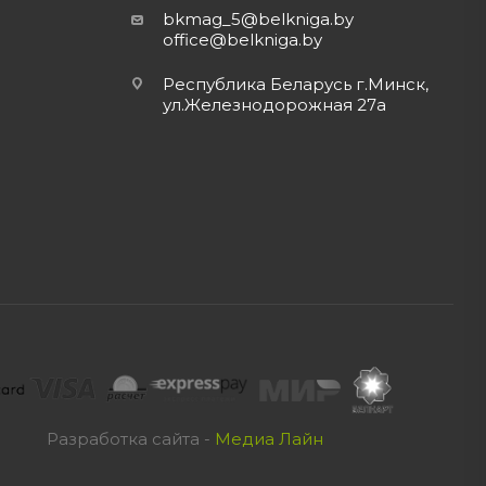
bkmag_5@belkniga.by
office@belkniga.by
Республика Беларусь г.Минск,
ул.Железнодорожная 27а
Разработка сайта -
Медиа Лайн