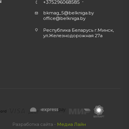
Ы
+375296068585
bkmag_5@belkniga.by
office@belkniga.by
Республика Беларусь г.Минск,
ул.Железнодорожная 27а
Разработка сайта -
Медиа Лайн