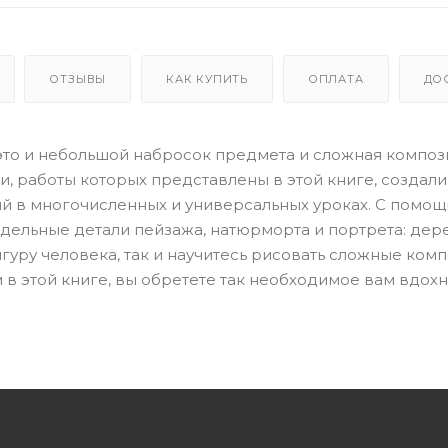
ОТЗЫВЫ
КАК КУПИТЬ
ОПЛАТА
ДО
это и небольшой набросок предмета и сложная компози
, работы которых представлены в этой книге, создали
ый в многочисленных и универсальных уроках. С помо
дельные детали пейзажа, натюрморта и портрета: дере
игуру человека, так и научитесь рисовать сложные комп
в этой книге, вы обретете так необходимое вам вдох