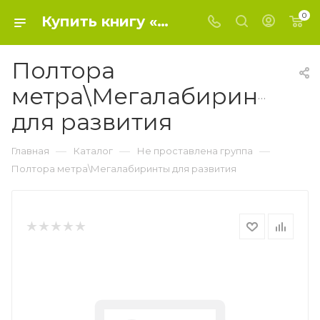
0
Купить книгу «Полтора метра\Мегалабиринты для развития» 2021, Дмитриева В.Г. - Не проставлена группа
Полтора
метра\Мегалабиринты
для развития
—
—
—
Главная
Каталог
Не проставлена группа
Полтора метра\Мегалабиринты для развития