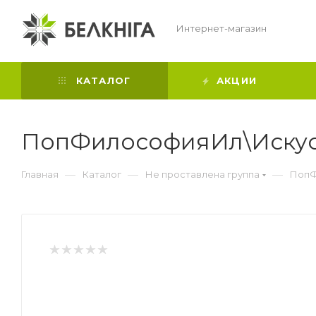
Интернет-магазин
КАТАЛОГ
АКЦИИ
ПопФилософияИл\Искусс
—
—
—
Главная
Каталог
Не проставлена группа
ПопФ