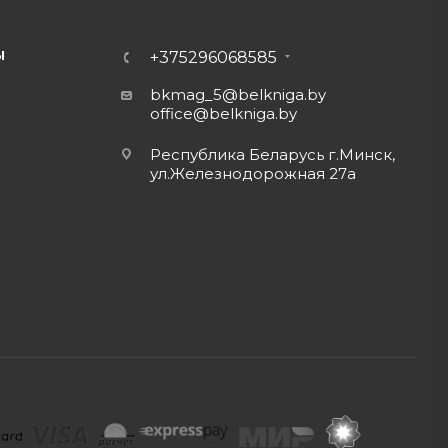
Ы
+375296068585
bkmag_5@belkniga.by
office@belkniga.by
Республика Беларусь г.Минск,
ул.Железнодорожная 27а