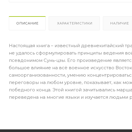
ОПИСАНИЕ
ХАРАКТЕРИСТИКИ
НАЛИЧИЕ
Настоящая книга – известный древнекитайский тра
не удалось сформулировать принципы ведения войн
псевдонимом Сунь-цзы. Его произведение являет
большое влияние на всё военное искусство Востока
самоорганизованности, умению концентрироваться
переговоры на любом уровне, показывает, как мож
победного конца. Этой книгой зачитывались марша
переведена на многие языки и изучается людьми р