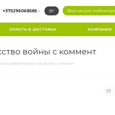
Версия для слабовид
+375296068585
BY
ОПЛАТА И ДОСТАВКА
КОМПАНИЯ
тво войны с коммент
илософияИл\Искусство войны с коммент