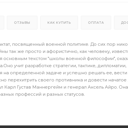
ОТЗЫВЫ
КАК КУПИТЬ
ОПЛАТА
ДО
ктат, посвященный военной политике. До сих пор ник
ы так же просто и афористично, как человеку, извес
ся основным текстом "школы военной философии", ока
.Оно учит разработке стратегии, тактике, дипломатии,
 на определенной задаче и успешно решать ее, вести
но перехитрить своего противника и довести начатое
л Карл Густав Маннергейм и генерал Аксель Айро. Она
азных профессий и разных статусов.