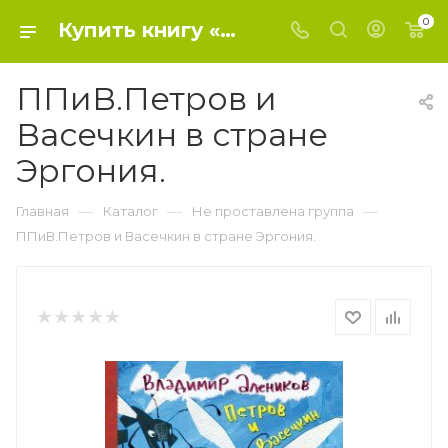
0
Купить книгу «ППиВ.Петров и Васечкин в стране Эргония.» 2018, Алеников В.М. - Не проставлена группа
ППиВ.Петров и
Васечкин в стране
Эргония.
—
—
—
Главная
Каталог
Не проставлена группа
ППиВ.Петров и Васечкин в стране Эргония.