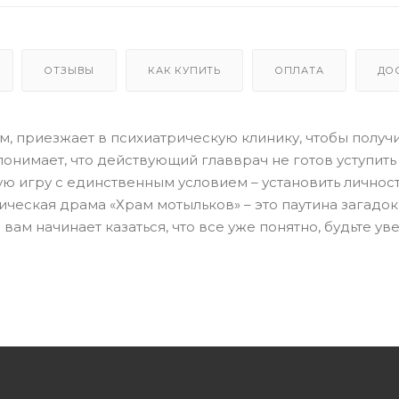
ОТЗЫВЫ
КАК КУПИТЬ
ОПЛАТА
ДО
м, приезжает в психиатрическую клинику, чтобы получ
понимает, что действующий главврач не готов уступить
ную игру с единственным условием – установить личнос
ческая драма «Храм мотыльков» – это паутина загадок
вам начинает казаться, что все уже понятно, будьте ув