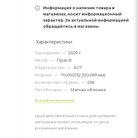
Информация о наличии товара в
магазинах, носит информационный
характер. За актуальной информацией
обращайтесь в магазины.
Характеристики
Год издания
—
2020 г.
Автор
—
Прах В.
Издательство
—
АСТ
Формат
—
70x100/32 (120x165 мм)
Количество страниц
—
256
Тип обложки
—
Мягкая обложка
Все характеристики
Цена действительна только для интернет-
магазина и может отличаться от цен в
розничных магазинах