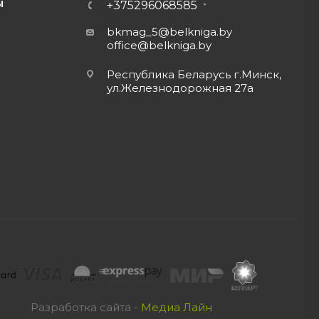
Ы
+375296068585
bkmag_5@belkniga.by
office@belkniga.by
Республика Беларусь г.Минск,
ул.Железнодорожная 27а
Разработка сайта -
Медиа Лайн