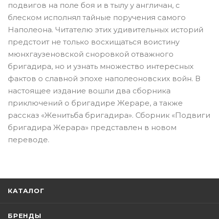
подвигов на поле боя и в тылу у англичан, с
блеском исполнял тайные поручения самого
Наполеона. Читателю этих удивительных историй
предстоит не только восхищаться воистину
мюнхгаузеновской сноровкой отважного
бригадира, но и узнать множество интересных
фактов о славной эпохе наполеоновских войн. В
настоящее издание вошли два сборника
приключений о бригадире Жераре, а также
рассказ «Женитьба бригадира». Сборник «Подвиги
бригадира Жерара» представлен в новом
переводе.
КАТАЛОГ
БРЕНДЫ