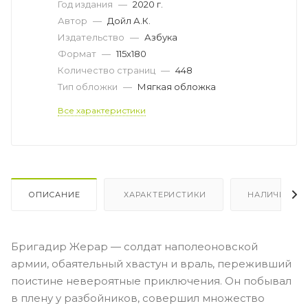
Год издания
—
2020 г.
Автор
—
Дойл А.К.
Издательство
—
Азбука
Формат
—
115х180
Количество страниц
—
448
Тип обложки
—
Мягкая обложка
Все характеристики
ОПИСАНИЕ
ХАРАКТЕРИСТИКИ
НАЛИЧИЕ
Бригадир Жерар — солдат наполеоновской
армии, обаятельный хвастун и враль, переживший
поистине невероятные приключения. Он побывал
в плену у разбойников, совершил множество