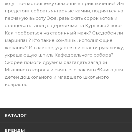
ждут по-настоящему сказочные приключения! Им
предстоит собрать янтарные камни, подняться на
песчаную высоту Эфа, разыскать сорок котов и
станцевать танец с деревьями на Куршской косе.
Как пробраться на старинный маяк? Съедобен ли
марципан? Кто такие хомлины, исполняющие
желания? И главное, удастся ли спасти русалочку,
украшающую шпиль Кафедрального собора?
Скорее помоги друзьям разгадать загадки
Мышиного короля и снять его заклятье!Книга для
детей дошкольного и младшего школьного
возраста.
КАТАЛОГ
БРЕНДЫ