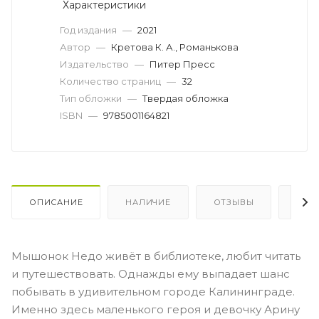
Характеристики
Год издания
—
2021
Автор
—
Кретова К. А., Романькова
Издательство
—
Питер Пресс
Количество страниц
—
32
Тип обложки
—
Твердая обложка
ISBN
—
9785001164821
ОПИСАНИЕ
НАЛИЧИЕ
ОТЗЫВЫ
КАК
Мышонок Недо живёт в библиотеке, любит читать
и путешествовать. Однажды ему выпадает шанс
побывать в удивительном городе Калининграде.
Именно здесь маленького героя и девочку Арину