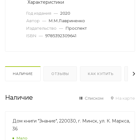
Характеристики
Год издания
—
2020
Автор
—
М.М.Лавриненко
Издательство
—
Проспект
ISBN
—
9785392309641
НАЛИЧИЕ
ОТЗЫВЫ
КАК КУПИТЬ
ОП
Наличие
Списком
На карте
Дом книги "Знание", 220030, г. Минск, ул. К. Маркса,
36
Мало