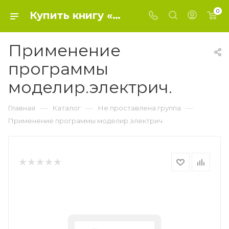
0
Купить книгу «Применение программы моделир.электрич.» 2020, М.М.Лавриненко - Не проставлена группа
Применение
программы
моделир.электрич.
—
—
—
Главная
Каталог
Не проставлена группа
Применение программы моделир.электрич.