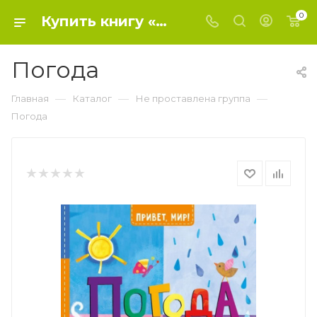
0
Купить книгу «Погода» 2021, МакДональд Джилл - Не проставлена группа
Погода
—
—
—
Главная
Каталог
Не проставлена группа
Погода