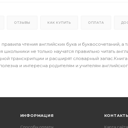
ОТЗЫВЫ
КАК КУПИТЬ
ОПЛАТА
ДО
равила чтения английских букв и буквосочетаний, а 
я школьники не только научатся правильно читать анг
дной транскрипции и расширят словарный запас.Книга
 полезна и интересна родителям и учителям английског
ИНФОРМАЦИЯ
КОНТАКТ
Способы оплаты
Карта сайта