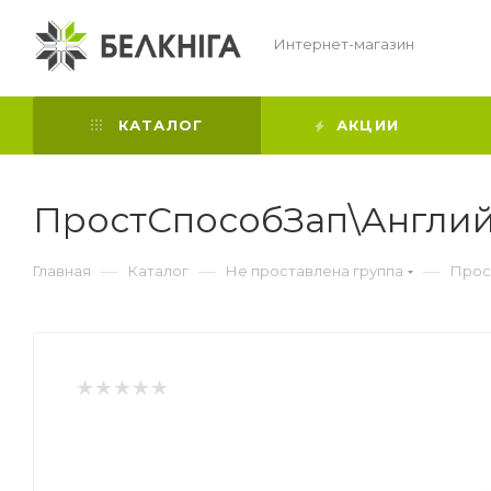
Интернет-магазин
КАТАЛОГ
АКЦИИ
ПростСпособЗап\Англий
—
—
—
Главная
Каталог
Не проставлена группа
Прос