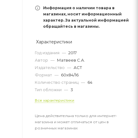
Информация о наличии товара в
магазинах, носит информационный
характер. За актуальной информацией
обращайтесь в магазины.
Характеристики
Год издания
—
2017
Автор
—
Матвеев С.А.
Издательство
—
АСТ
Формат
—
60x84/16
Количество страниц
—
64
Тип обложки
—
3
Все характеристики
Цена действительна только для интернет-
магазина и может отличаться от цен в
розничных магазинах