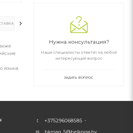
СТАВКА
ДОПОЛНИТЕЛЬНО
Нужна консультация?
также
Наши специалисты ответят на любой
лийские
интересующий вопрос
о языка.
ЗАДАТЬ ВОПРОС
Ы
+375296068585
bkmag_5@belkniga.by