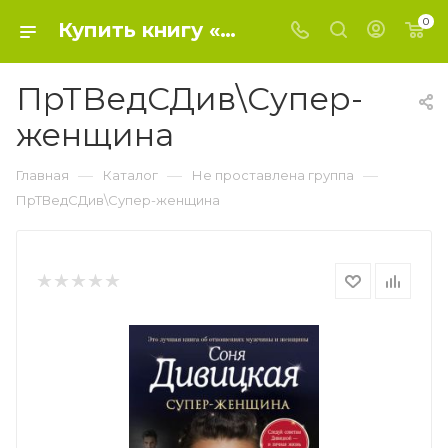
0
Купить книгу «ПрТВедСДив\Супер-женщина» 2017, Дивицкая С. - Не проставлена группа
ПрТВедСДив\Супер-
женщина
—
—
—
Главная
Каталог
Не проставлена группа
ПрТВедСДив\Супер-женщина