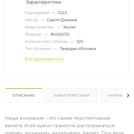
Характеристики
Год издания
—
2023
Автор
—
Оделл Дженни
Издательство
—
Эксмо
Формат
—
84x120/32
Количество страниц
—
320
Тип обложки
—
Твердая обложка
Все характеристики
ОПИСАНИЕ
ХАРАКТЕРИСТИКИ
НАЛИЧИЕ
Наше внимание – это самая перспективная
валюта. И ей нужно грамотно распоряжаться:
тратить, экономить, вкладывать, дарить. При этом