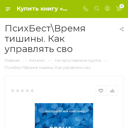
0
Купить книгу «ПсихБест\Время тишины. Как управлять сво» 2023, Оделл Дженни - Не проставлена группа
ПсихБест\Время
тишины. Как
управлять сво
—
—
—
Главная
Каталог
Не проставлена группа
ПсихБест\Время тишины. Как управлять сво