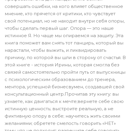
совершать ошибки, на кого влияет общественное
мнение, кто прячется от критики, кто чувствует
свой потенциал, но не находит внутри себя опоры,
чтобы сделать первый шаг. Опора — это наше
истинное Я. Но чаще мы опираемся на защиту. Эта
книга поможет вам снять тот панцирь, который вы
нарастали, чтобы выжить, и ликвидировать
причину, по которой вы шли в сторону от счастья. В
этой книге - история Ирины, которая смогла без
связей самостоятельно пройти путь от выпускницы
с психологическим образованием до тренера,
ментора, успешной бизнесвумен, создавшей свой
консультационный центр.Прочитав эту книгу: вы
узнаете, как двигаться к мечте;вернете себе свою
истинную ценность; выстроите реальную, а не
фиктивную опору в себе; научитесь жить своими
желаниями; обретете смелость говорить «НЕТ»
тому, что не подходит; разрешите себе говорить