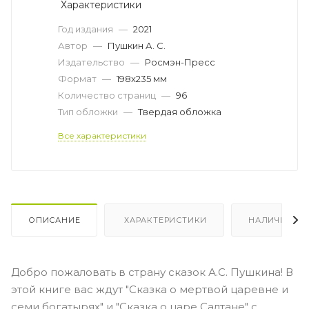
Характеристики
Год издания
—
2021
Автор
—
Пушкин А. С.
Издательство
—
Росмэн-Пресс
Формат
—
198x235 мм
Количество страниц
—
96
Тип обложки
—
Твердая обложка
Все характеристики
ОПИСАНИЕ
ХАРАКТЕРИСТИКИ
НАЛИЧИЕ
Добро пожаловать в страну сказок А.С. Пушкина! В
этой книге вас ждут "Сказка о мертвой царевне и
семи богатырях" и "Сказка о царе Салтане" с