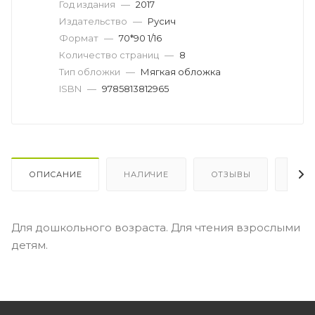
Год издания
—
2017
Издательство
—
Русич
Формат
—
70*90 1/16
Количество страниц
—
8
Тип обложки
—
Мягкая обложка
ISBN
—
9785813812965
ОПИСАНИЕ
НАЛИЧИЕ
ОТЗЫВЫ
КАК
Для дошкольного возраста. Для чтения взрослыми
детям.