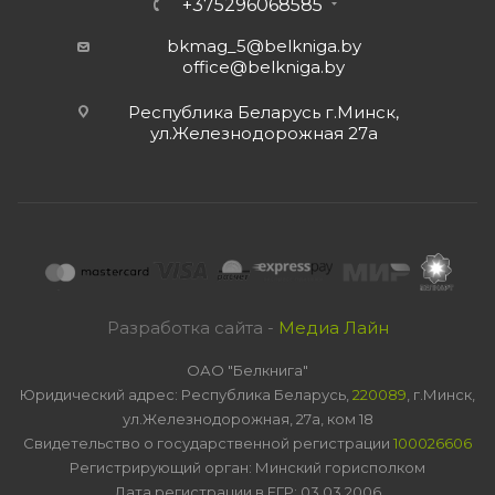
+375296068585
bkmag_5@belkniga.by
office@belkniga.by
Республика Беларусь г.Минск,
ул.Железнодорожная 27а
Разработка сайта -
Медиа Лайн
ОАО "Белкнига"
Юридический адрес: Республика Беларусь,
220089
, г.Минск,
ул.Железнодорожная, 27а, ком 18
Свидетельство о государственной регистрации
100026606
Регистрирующий орган: Минский горисполком
Дата регистрации в ЕГР: 03.03.2006