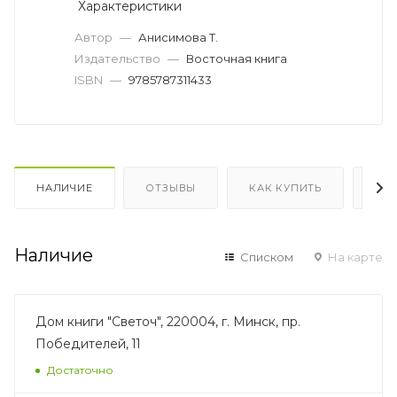
Характеристики
Автор
—
Анисимова Т.
Издательство
—
Восточная книга
ISBN
—
9785787311433
НАЛИЧИЕ
ОТЗЫВЫ
КАК КУПИТЬ
ОП
Наличие
Списком
На карте
Дом книги "Светоч", 220004, г. Минск, пр.
Победителей, 11
Достаточно