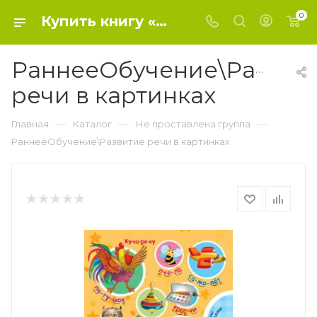
0
Купить книгу «РаннееОбучение\Развитие речи в картинках» 2020, Новиковская О.А. - Не проставлена группа
РаннееОбучение\Развит
речи в картинках
—
—
—
Главная
Каталог
Не проставлена группа
РаннееОбучение\Развитие речи в картинках