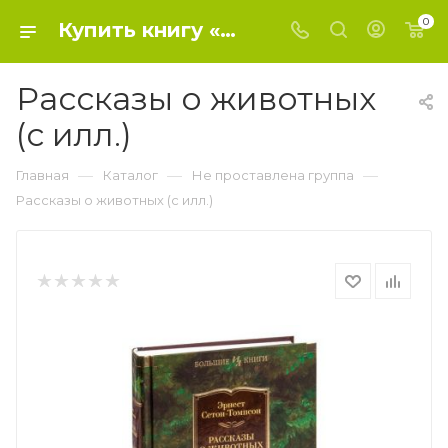
0
Купить книгу «Рассказы о животных (с илл.)» 0, Сетон-Томпсон Э. - Не проставлена группа
Рассказы о животных
(с илл.)
—
—
—
Главная
Каталог
Не проставлена группа
Рассказы о животных (с илл.)