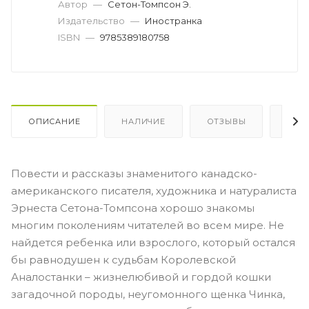
Автор
—
Сетон-Томпсон Э.
Издательство
—
Иностранка
ISBN
—
9785389180758
ОПИСАНИЕ
НАЛИЧИЕ
ОТЗЫВЫ
КАК
Повести и рассказы знаменитого канадско-
американского писателя, художника и натуралиста
Эрнеста Сетона-Томпсона хорошо знакомы
многим поколениям читателей во всем мире. Не
найдется ребенка или взрослого, который остался
бы равнодушен к судьбам Королевской
Аналостанки – жизнелюбивой и гордой кошки
загадочной породы, неугомонного щенка Чинка,