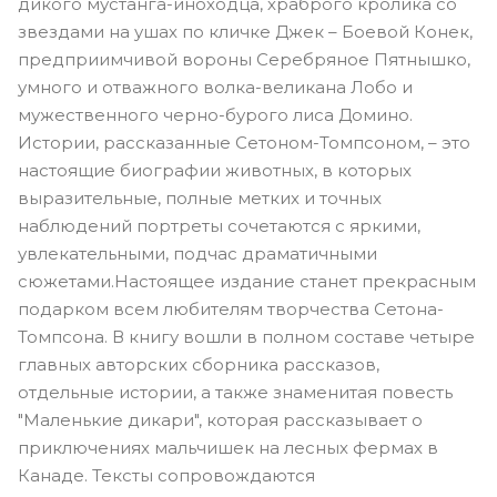
дикого мустанга-иноходца, храброго кролика со
звездами на ушах по кличке Джек – Боевой Конек,
предприимчивой вороны Серебряное Пятнышко,
умного и отважного волка-великана Лобо и
мужественного черно-бурого лиса Домино.
Истории, рассказанные Сетоном-Томпсоном, – это
настоящие биографии животных, в которых
выразительные, полные метких и точных
наблюдений портреты сочетаются с яркими,
увлекательными, подчас драматичными
сюжетами.Настоящее издание станет прекрасным
подарком всем любителям творчества Сетона-
Томпсона. В книгу вошли в полном составе четыре
главных авторских сборника рассказов,
отдельные истории, а также знаменитая повесть
"Маленькие дикари", которая рассказывает о
приключениях мальчишек на лесных фермах в
Канаде. Тексты сопровождаются