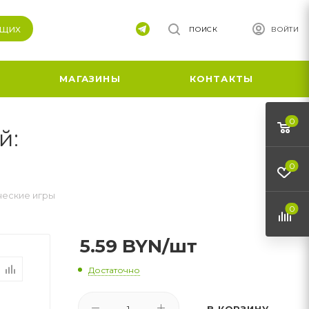
ящих
ПОИСК
ВОЙТИ
МАГАЗИНЫ
КОНТАКТЫ
0
й:
0
ческие игры
0
5.59
BYN
/шт
Достаточно
В КОРЗИНУ