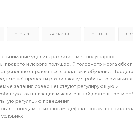
ОТЗЫВЫ
КАК КУПИТЬ
ОПЛАТА
ДО
ое внимание уделить развитию межполушарного
ы правого и левого полушарий головного мозга обес
ает успешно справляться с задачами обучения. Предс
 родителю) провести развивающую работу по активиза
гаемые задания совершенствуют регулирующую и
бствуют активизации мыслительной деятельности реб
льную регуляцию поведения.
ов: логопедам, психологам, дефектологам, воспитателя
 условиях.