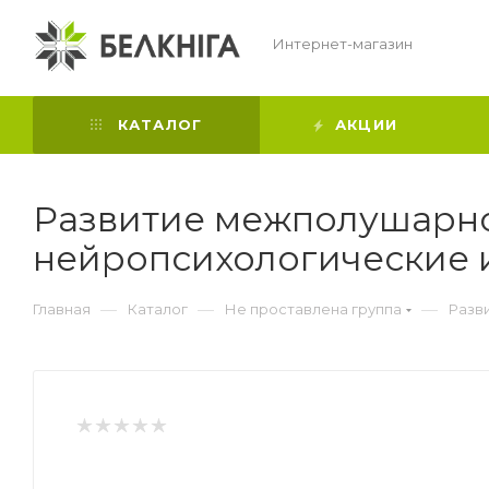
Интернет-магазин
КАТАЛОГ
АКЦИИ
Развитие межполушарног
нейропсихологические 
—
—
—
Главная
Каталог
Не проставлена группа
Разв