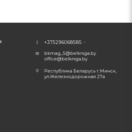
Ы
+375296068585
bkmag_5@belkniga.by
office@belkniga.by
Республика Беларусь г.Минск,
ул.Железнодорожная 27а