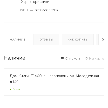
Характеристики
ISBN
—
9789669352132
НАЛИЧИЕ
ОТЗЫВЫ
КАК КУПИТЬ
ОП
Наличие
Списком
На карте
Дом Книги, 211400, г. Новополоцк, ул. Молодежная,
д.145
Мало