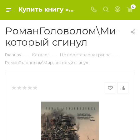
0
Купить книгу «РоманГоловолом\Мир, который сгинул» 2017, Харкуэй Н. - Не проставлена группа
РоманГоловолом\Мир,
который сгинул
—
—
—
Главная
Каталог
Не проставлена группа
РоманГоловолом\Мир, который сгинул