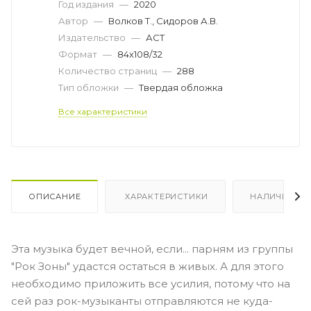
Год издания
—
2020
Автор
—
Волков Т., Сидоров А.В.
Издательство
—
АСТ
Формат
—
84x108/32
Количество страниц
—
288
Тип обложки
—
Твердая обложка
Все характеристики
ОПИСАНИЕ
ХАРАКТЕРИСТИКИ
НАЛИЧИЕ
Эта музыка будет вечной, если... парням из группы
"Рок Зоны" удастся остаться в живых. А для этого
необходимо приложить все усилия, потому что на
сей раз рок-музыканты отправляются не куда-