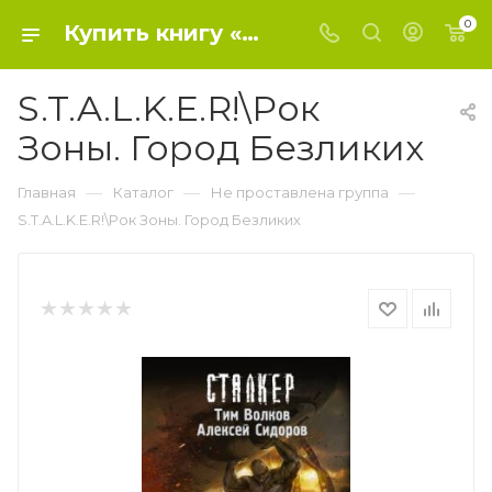
0
Купить книгу «S.T.A.L.K.E.R!\Рок Зоны. Город Безликих» 2020, Волков Т., Сидоров А.В. - Не проставлена группа
S.T.A.L.K.E.R!\Рок
Зоны. Город Безликих
—
—
—
Главная
Каталог
Не проставлена группа
S.T.A.L.K.E.R!\Рок Зоны. Город Безликих